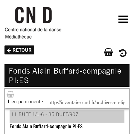
Aller
au
contenu
principal
ACCUEIL
RETOUR
CATALOGUE
GÉNÉRAL
Fonds Alain Buffard-compagnie
INVENTAIRES
PI:ES
D'ARCHIVES
MÉDIATHÈQUE
NUMÉRIQUE
Lien permanent :
LIENS
11 BUFF 1/1-6 - 35 BUFF/907
Fonds Alain Buffard-compagnie PI:ES