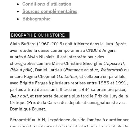
Conditions d'utilisation
Sources complémentaires
Bibliographie
BIOGRAPHIE OU HISTOIRE
Alain Buffard (1960-2013) naît à Morez dans le Jura. Après
avoir étudié la danse contemporaine au CNDC d'Angers
auprès d'Alwin Nikolaïs, il est interprète pour des
chorégraphes comme Marie-Christine Gheorghiu (
Riposte II
,
Pôle à pôle
), Daniel Larrieu (
Romance en stuc
,
Waterproof
) ou
encore Régine Chopinot (
Le Défilé
), et collabore en parallèle
avec Brigitte Farges à plusieurs reprises entre 1986 et 1991,
parfois à titre d'assistant. Il crée en 1984 sa première pièce,
Bleu nuit
, et remporte deux ans plus tard le Prix du Jury de la
Critique (Prix de la Caisse des dépôts et consignations) avec
Dominique Brunet.
Séropositif au VIH, l'expérience du sida l'amène à questionner
son rapport à la danse et son projet artistique. En parallèle de
sa carrière chorégraphique, il est actif dans le monde de l'art :