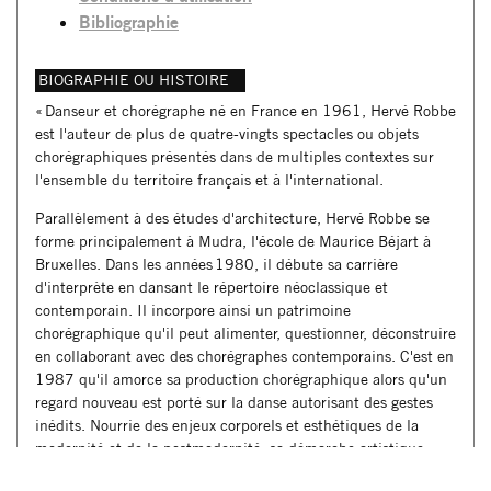
Bibliographie
BIOGRAPHIE OU HISTOIRE
« Danseur et chorégraphe né en France en 1961, Hervé Robbe
est l'auteur de plus de quatre-vingts spectacles ou objets
chorégraphiques présentés dans de multiples contextes sur
l'ensemble du territoire français et à l'international.
Parallèlement à des études d'architecture, Hervé Robbe se
forme principalement à Mudra, l'école de Maurice Béjart à
Bruxelles. Dans les années 1980, il débute sa carrière
d'interprète en dansant le répertoire néoclassique et
contemporain. Il incorpore ainsi un patrimoine
chorégraphique qu'il peut alimenter, questionner, déconstruire
en collaborant avec des chorégraphes contemporains. C'est en
1987 qu'il amorce sa production chorégraphique alors qu'un
regard nouveau est porté sur la danse autorisant des gestes
inédits. Nourrie des enjeux corporels et esthétiques de la
modernité et de la postmodernité, sa démarche artistique
s'enrichit de confrontations culturelles lors de séjours