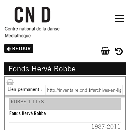
Aller
au
contenu
principal
ACCUEIL
RETOUR
CATALOGUE
GÉNÉRAL
Fonds Hervé Robbe
INVENTAIRES
D'ARCHIVES
Lien permanent :
MÉDIATHÈQUE
NUMÉRIQUE
ROBBE 1-1178
LIENS
Fonds Hervé Robbe
1987-2011