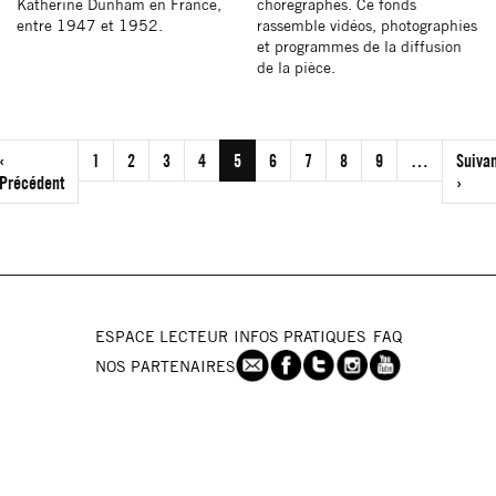
Katherine Dunham en France,
chorégraphes. Ce fonds
entre 1947 et 1952.
rassemble vidéos, photographies
et programmes de la diffusion
de la pièce.
Pagination
‹
1
2
3
4
5
6
7
8
9
…
Suivan
mière
Précédent
Page
›
Page
e
précédente
suiva
ESPACE LECTEUR
INFOS PRATIQUES
FAQ
NOS PARTENAIRES