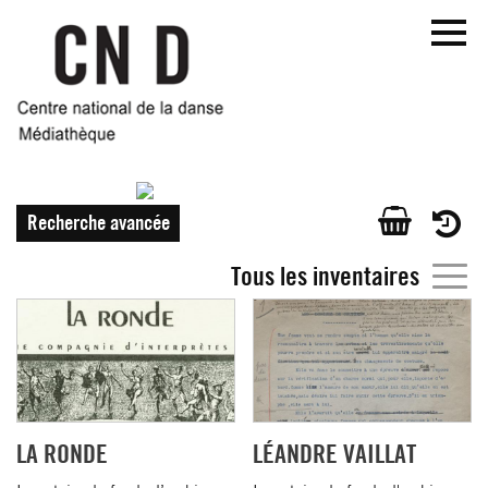
Aller
au
contenu
principal
ACCUEIL
Recherche avancée
CATALOGUE
GÉNÉRAL
Tous les inventaires
INVENTAIRES
D'ARCHIVES
MÉDIATHÈQUE
NUMÉRIQUE
LIENS
LA RONDE
LÉANDRE VAILLAT